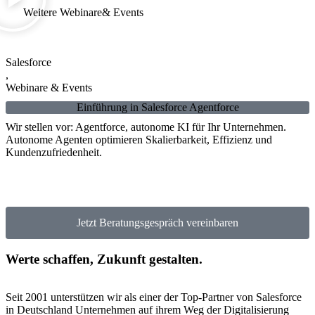
Weitere Webinare& Events
Salesforce
S
,
,
Webinare & Events
,
Einführung in Salesforce Agentforce
W
Wir stellen vor: Agentforce, autonome KI für Ihr Unternehmen.
Autonome Agenten optimieren Skalierbarkeit, Effizienz und
Kundenzufriedenheit.
S
u
E
Jetzt Beratungsgespräch vereinbaren
Werte schaffen, Zukunft gestalten.
Seit 2001 unterstützen wir als einer der Top-Partner von Salesforce
in Deutschland Unternehmen auf ihrem Weg der Digitalisierung